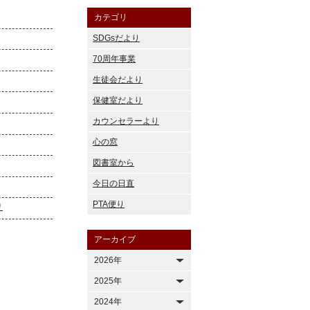
カテゴリ
SDGsだより
70周年事業
生徒会だより
保健室だより
カウンセラーより
心の窓
図書室から
今日の日直
PTA便り
り
アーカイブ
2026年
2025年
2024年