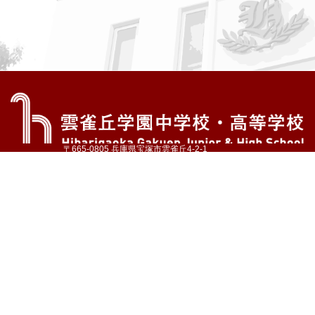
〒665-0805 兵庫県宝塚市雲雀丘4-2-1
TEL:072-759-1300 FAX:072-755-4610
公式Instagram
公式LINE
アクセス
資料請求
学校案内
教育内容・進路
学園生活
入試情報
各種手続
お問い合わせ
サイトマップ
採用情報
いじめ防止基本方針
プライバシーポリシー
© Hibarigaoka Gakuen Junior & Senior High School
学校法人 雲雀丘学園
学園小学校
学園幼稚園
中山台幼稚園