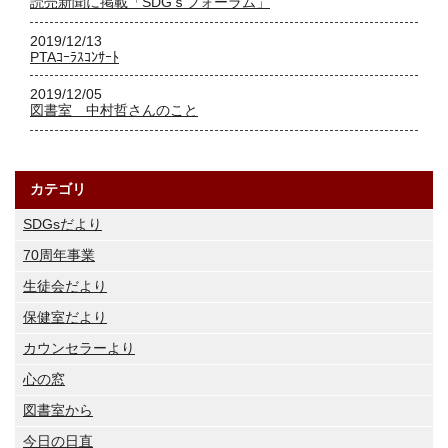
読売新聞に掲載「SDGｓフォーラム」
2019/12/13
PTAｺｰﾗｽｺﾝｻｰﾄ
2019/12/05
図書室 中村哲さんのこと
カテゴリ
SDGsだより
70周年事業
生徒会だより
保健室だより
カウンセラーより
心の窓
図書室から
今日の日直