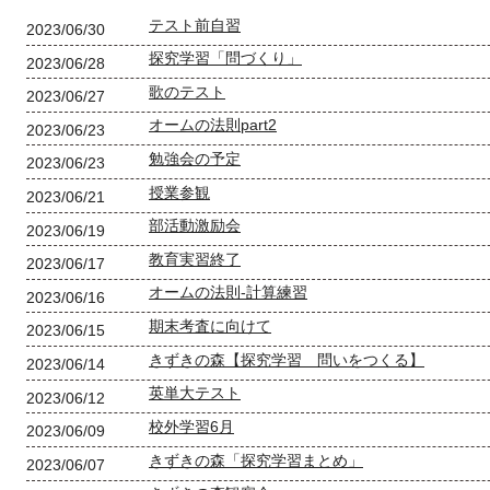
テスト前自習
2023/06/30
探究学習「問づくり」
2023/06/28
歌のテスト
2023/06/27
オームの法則part2
2023/06/23
勉強会の予定
2023/06/23
授業参観
2023/06/21
部活動激励会
2023/06/19
教育実習終了
2023/06/17
オームの法則-計算練習
2023/06/16
期末考査に向けて
2023/06/15
きずきの森【探究学習 問いをつくる】
2023/06/14
英単大テスト
2023/06/12
校外学習6月
2023/06/09
きずきの森「探究学習まとめ」
2023/06/07