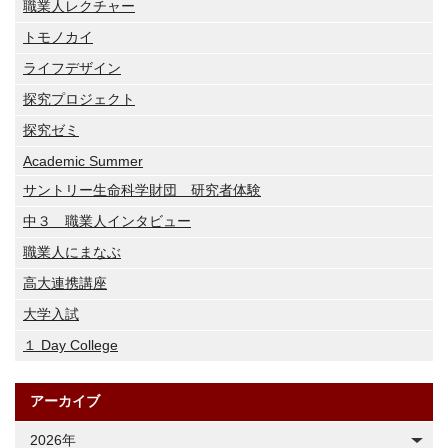
職業人レクチャー
トモノカイ
ライフデザイン
探究プロジェクト
探究ゼミ
Academic Summer
サントリー生命科学財団 研究者体験
中３ 職業人インタビュー
職業人にまなぶ
高大連携講座
大学入試
１ Day College
アーカイブ
2026年