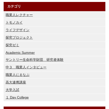
カテゴリ
職業人レクチャー
トモノカイ
ライフデザイン
探究プロジェクト
探究ゼミ
Academic Summer
サントリー生命科学財団 研究者体験
中３ 職業人インタビュー
職業人にまなぶ
高大連携講座
大学入試
１ Day College