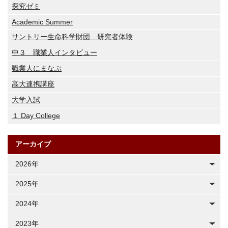
探究ゼミ
Academic Summer
サントリー生命科学財団 研究者体験
中３ 職業人インタビュー
職業人にまなぶ
高大連携講座
大学入試
１ Day College
アーカイブ
2026年
2025年
2024年
2023年