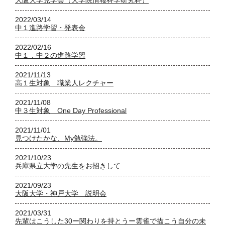
大阪大学見学会（大学院情報科学研究科）
2022/03/14
中１進路学習・発表会
2022/02/16
中１，中２の進路学習
2021/11/13
高１生対象 職業人レクチャー
2021/11/08
中３生対象 One Day Professional
2021/11/01
見つけたかな、My勉強法。
2021/10/23
兵庫県立大学の先生をお招きして
2021/09/23
大阪大学・神戸大学 説明会
2021/03/31
先輩はこうした30ー関わりを持とうー雲雀で描こう自分の未