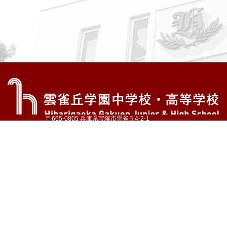
〒665-0805 兵庫県宝塚市雲雀丘4-2-1
TEL:072-759-1300 FAX:072-755-4610
公式Instagram
公式LINE
アクセス
資料請求
学校案内
教育内容・進路
学園生活
入試情報
各種手続
お問い合わせ
サイトマップ
採用情報
いじめ防止基本方針
プライバシーポリシー
© Hibarigaoka Gakuen Junior & Senior High School