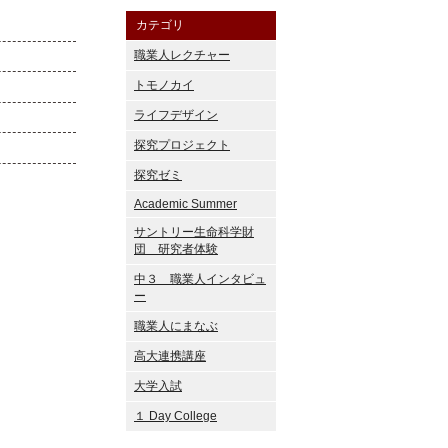
カテゴリ
職業人レクチャー
トモノカイ
ライフデザイン
探究プロジェクト
探究ゼミ
Academic Summer
サントリー生命科学財
団 研究者体験
中３ 職業人インタビュ
ー
職業人にまなぶ
高大連携講座
大学入試
１ Day College