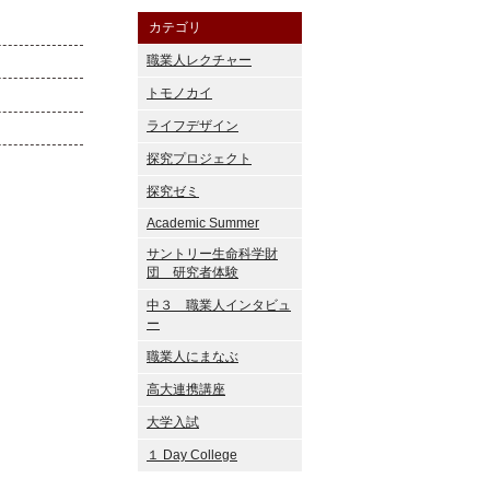
カテゴリ
職業人レクチャー
トモノカイ
ライフデザイン
探究プロジェクト
探究ゼミ
Academic Summer
サントリー生命科学財
団 研究者体験
中３ 職業人インタビュ
ー
職業人にまなぶ
高大連携講座
大学入試
１ Day College