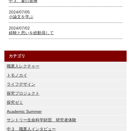
中３、夏の冒険
2024/07/05
小論文を学ぶ
2024/07/02
経験と思いを総動員して
カテゴリ
職業人レクチャー
トモノカイ
ライフデザイン
探究プロジェクト
探究ゼミ
Academic Summer
サントリー生命科学財団 研究者体験
中３ 職業人インタビュー