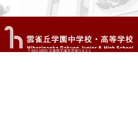
〒665-0805 兵庫県宝塚市雲雀丘4-2-1
TEL:072-759-1300 FAX:072-755-4610
公式Instagram
公式LINE
アクセス
資料請求
学校案内
教育内容・進路
学園生活
入試情報
各種手続
お問い合わせ
サイトマップ
採用情報
いじめ防止基本方針
プライバシーポリシー
© Hibarigaoka Gakuen Junior & Senior High School
学校法人 雲雀丘学園
学園小学校
学園幼稚園
中山台幼稚園
同窓会 告天子の会
協定校 ドイツ・ヘルバルト