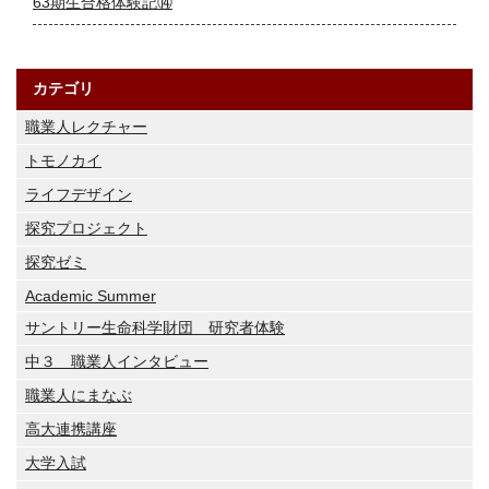
63期生合格体験記⑭
カテゴリ
職業人レクチャー
トモノカイ
ライフデザイン
探究プロジェクト
探究ゼミ
Academic Summer
サントリー生命科学財団 研究者体験
中３ 職業人インタビュー
職業人にまなぶ
高大連携講座
大学入試