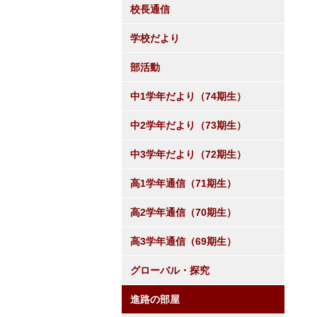
校長通信
学校だより
部活動
中1学年だより（74期生）
中2学年だより（73期生）
中3学年だより（72期生）
高1学年通信（71期生）
高2学年通信（70期生）
高3学年通信（69期生）
グローバル・探究
進路の部屋