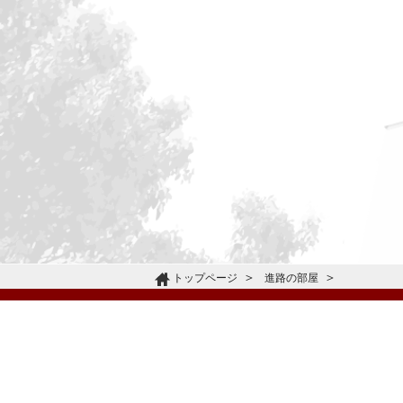
トップページ
進路の部屋